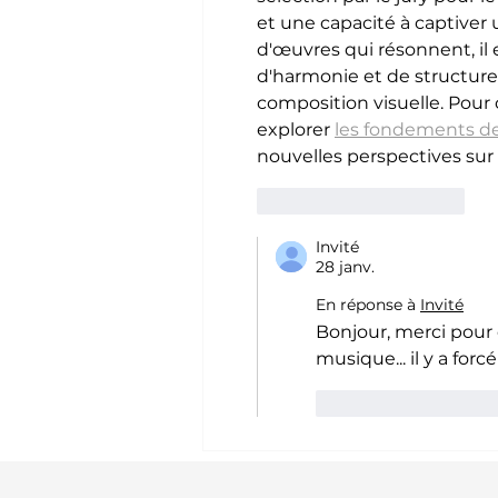
et une capacité à captiver 
d'œuvres qui résonnent, il
d'harmonie et de structure
composition visuelle. Pour c
explorer 
les fondements de
nouvelles perspectives sur 
J'aime
Répondre
Invité
28 janv.
En réponse à
Invité
Bonjour, merci pour 
musique... il y a fo
J'aime
Répon