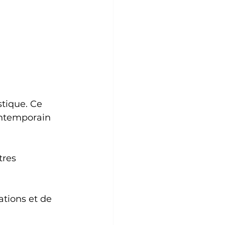
tique. Ce 
ontemporain 
tres 
ations et de 