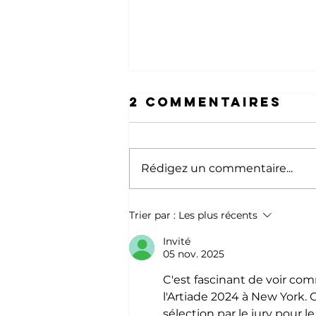
2 commentaires
Rédigez un commentaire...
2024 :DES
Trier par :
Les plus récents
EXPOSITIONS
Invité
PARTOUT EN
05 nov. 2025
EUROPE
C'est fascinant de voir com
l'Artiade 2024 à New York. 
sélection par le jury pour 