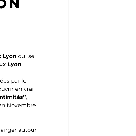
lon
t Lyon
 qui se 
eux Lyon
.
ées par le 
uvrir en vrai 
Intimités”
, 
k en Novembre 
hanger autour 