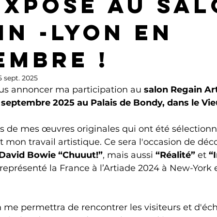
 exposÉ au Sa
in -Lyon en
embre !
5 sept. 2025
vous annoncer ma participation au 
salon Regain Ar
4 septembre 2025 au Palais de Bondy, dans le Vi
ois de mes œuvres originales qui ont été sélectionn
nt mon travail artistique. Ce sera l'occasion de déco
David Bowie “Chuuut!”
, mais aussi 
“Réalité”
 et 
“
 représenté la France à l’Artiade 2024 à New-Yor
n me permettra de rencontrer les visiteurs et d'éc