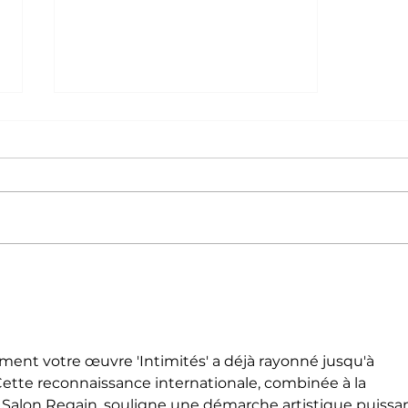
Exposition
individuelle à
lyon
Confluence
ment votre œuvre 'Intimités' a déjà rayonné jusqu'à 
Cette reconnaissance internationale, combinée à la 
le Salon Regain, souligne une démarche artistique puissa