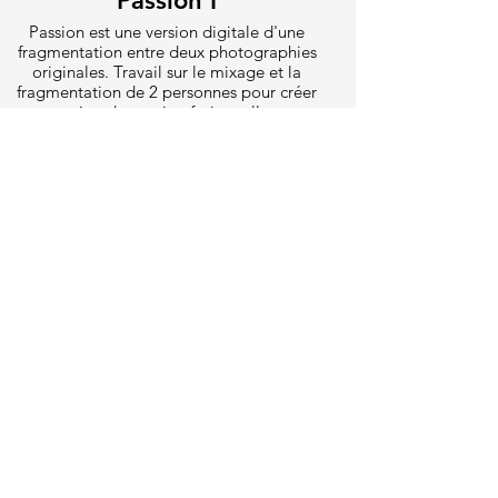
Passion I
Passion est une version digitale d'une
fragmentation entre deux photographies
originales. Travail sur le mixage et la
fragmentation de 2 personnes pour créer
une notion de passion fusionnelle entre
ces deux personnages.
Non Disponible
Irréalité
Irréalité est une fragmentation digitale