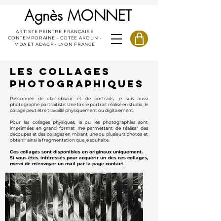
Agnès MONNET
ARTISTE PEINTRE FRANÇAISE
CONTEMPORAINE - COTÉE AKOUN -
MDA ET ADAGP - LYON FRANCE
Les collages
photographiques
Passionnée de clair-obscur et de portraits, je suis aussi
photographe portraitiste. Une fois le portrait réalisé en studio, le
collage peut être travaillé physiquement ou digitalement.
Pour les collages physiques, la ou les photographies sont
imprimées en grand format me permettant de réaliser des
découpes et des collages en mixant une ou plusieurs photos et
obtenir ainsi la fragmentation que je souhaite.
Ces collages sont disponibles en originaux uniquement.
Si vous êtes intéressés pour acquérir un des ces collages,
merci de m'envoyer un mail par la page
contact.