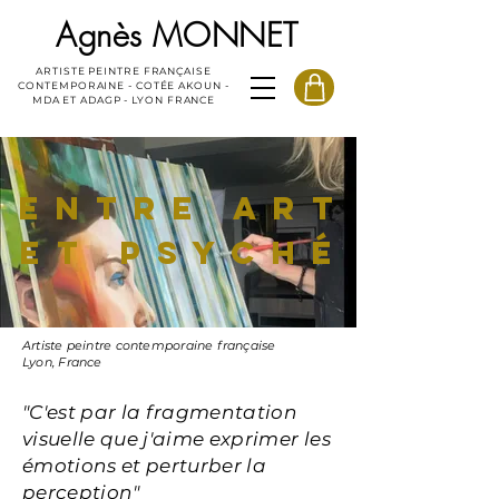
Agnès MONNET
ARTISTE PEINTRE FRANÇAISE
CONTEMPORAINE - COTÉE AKOUN -
MDA ET ADAGP - LYON FRANCE
Entre Art
et psyché
Artiste peintre contemporaine française
Lyon, France
"C'est par la fragmentation
visuelle que j'aime exprimer les
émotions et perturber la
perception"