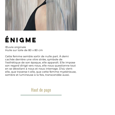
Énigme
ENIGME
Œuvre originale
Elle est maître de sa vie, à l’
Huile sur toile de 80 x 80 cm
femmes, dans les années foll
de suie est insistant et sûr.
Cette femme semble sortir de nulle part. À demi
dans un monde presque mo
cachée derrière une vitre striée, symbole de
sensation qui nous reste de 
l’esthétique de son époque, elle apparaît. Elle impose
espaces d’entre-deux guerres
son regard dirigé vers nous, elle nous questionne tout
et de perte de sens et sans c
en se dévoilant à nous et nous interroge. D’où vient-
des hommes comme celle d
elle, que traverse-t-elle, que cette femme mystérieuse,
sombre et lumineuse à la fois, transcendée aussi.
Haut de page