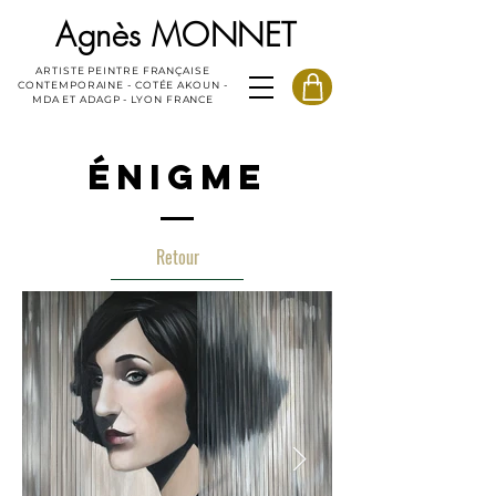
Agnès MONNET
ARTISTE PEINTRE FRANÇAISE
CONTEMPORAINE - COTÉE AKOUN -
MDA ET ADAGP - LYON FRANCE
ÉNIGME
Retour