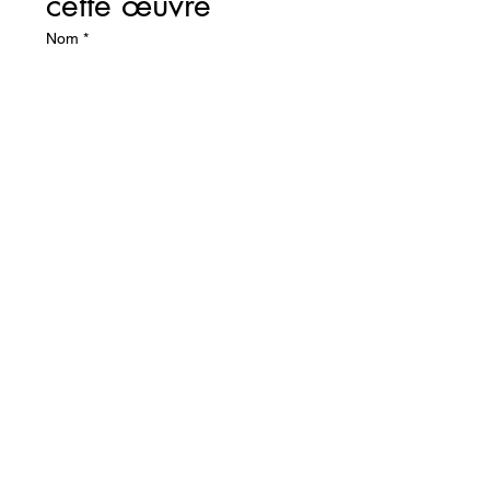
cette œuvre
Nom
*
Prénom
Email
*
Je souhaite des informations sur
cette œuvre :
Envoyer
CETTE OEUVRE
VOUS