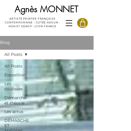
Agnès MONNET
ARTISTE PEINTRE FRANÇAISE
CONTEMPORAINE - COTÉE AKOUN -
MDA ET ADAGP - LYON FRANCE
Blog
All Posts
All Posts
Exposition
Les
coulisses
Démarche
et théorie
Les actus
DÉMARCHE
ET