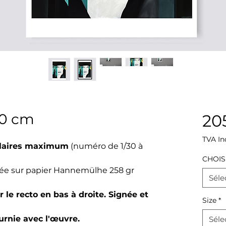
70 cm
20
TVA In
laires maximum
(numéro de 1/30 à
CHOIS
clée sur papier Hannemülhe 258 gr
Séle
 le recto en bas à droite. Signée et
Size
*
ournie avec l'œuvre.
Séle