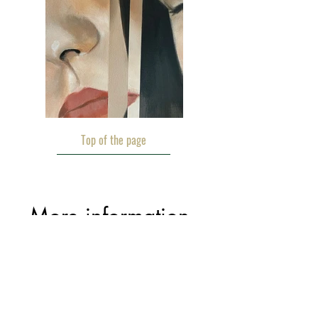
Top of the page
More information 
about a work
Name
*
First name